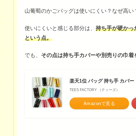
山葡萄のかごバッグは使いにくい？なぜ高い
使いにくいと感じる部分は、
持ち手が硬かっ
という点。
でも、
その点は持ち手カバーや別売りの巾着
楽天1位 バッグ 持ち手 カバー 「
TEES FACTORY （ティーズ）
Amazonで見る